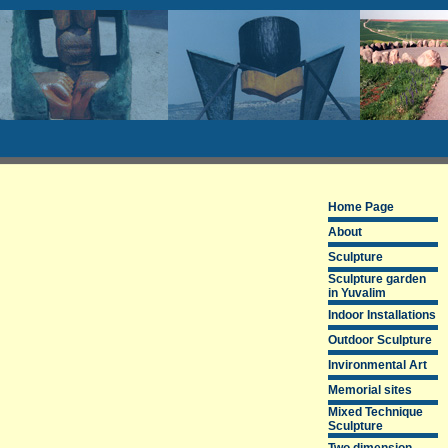
Home Page
About
Sculpture
Sculpture garden
in Yuvalim
Indoor Installations
Outdoor Sculpture
Invironmental Art
Memorial sites
Mixed Technique
Sculpture