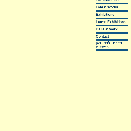
Two dimension
Latest Works
Exhibitions
Latest Exhibitions
Dalia at work
Contact
סדרת "לבד" בגן
הפסלים