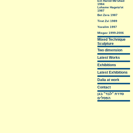
Ein Harod Me'uhad
1984
Lohame Hageta'ot
1987
Bet Zera 1987
Tirat Zvi 1989
Yuvalim 1997
Misgav 1999-2006
Mixed Technique
Sculpture
Two dimension
Latest Works
Exhibitions
Latest Exhibitions
Dalia at work
Contact
סדרת "לבד" בגן
הפסלים